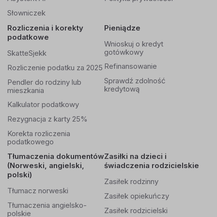
Słowniczek
Rozliczenia i korekty
Pieniądze
podatkowe
Wnioskuj o kredyt
gotówkowy
SkatteSjekk
Refinansowanie
Rozliczenie podatku za 2025
Sprawdź zdolność
Pendler do rodziny lub
kredytową
mieszkania
Kalkulator podatkowy
Rezygnacja z karty 25%
Korekta rozliczenia
podatkowego
Tłumaczenia dokumentów
Zasiłki na dzieci i
(Norweski, angielski,
świadczenia rodzicielskie
polski)
Zasiłek rodzinny
Tłumacz norweski
Zasiłek opiekuńczy
Tłumaczenia angielsko-
Zasiłek rodzicielski
polskie