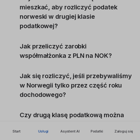
mieszkać, aby rozliczyć podatek
norweski w drugiej klasie
podatkowej?
Jak przeliczyć zarobki
współmałżonka z PLN na NOK?
Jak się rozliczyć, jeśli przebywaliśmy
w Norwegii tylko przez część roku
dochodowego?
Czy drugą klasę podatkową można
zastosować razem z innymi ulgami?
Start
Usługi
Asystent AI
Podatki
Zaloguj się