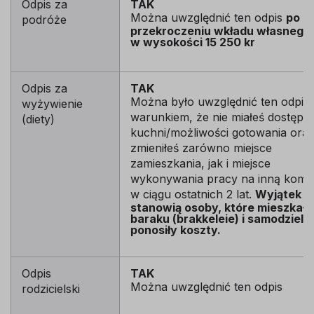
Odpis za
TAK
Można uwzględnić ten odpis
po
podróże
przekroczeniu wkładu własnego
w wysokości 15 250 kr
Odpis za
TAK
Można było uwzględnić ten odpis,
wyżywienie
warunkiem, że nie miałeś dostępu
(diety)
kuchni/możliwości gotowania ora
zmieniłeś zarówno miejsce
zamieszkania, jak i miejsce
wykonywania pracy na inną kom
w ciągu ostatnich 2 lat.
Wyjątek
stanowią osoby, które mieszkały
baraku (brakkeleie) i samodzieln
ponosiły koszty.
Odpis
TAK
Można uwzględnić ten odpis
rodzicielski