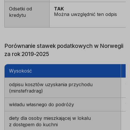
Odsetki od
TAK
Można uwzględnić ten odpis
kredytu
Porównanie stawek podatkowych w Norwegii
za rok 2019-2025
Wysokość
2
odpisu kosztów uzyskania przychodu
9
(minstefradrag)
wkładu własnego do podróży
15
diety dla osoby mieszkającej w lokalu
-
z dostępem do kuchni