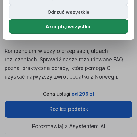
Odrzuć wszystkie
Podatek w Norwegii za
Akceptuj wszystkie
2025
Kompendium wiedzy o przepisach, ulgach i
rozliczeniach. Sprawdź nasze rozbudowane FAQ i
poznaj praktyczne porady, które pomogą Ci
uzyskać najwyższy zwrot podatku z Norwegii.
Cena usługi
od 299 zł
Rozlicz podatek
Porozmawiaj z Asystentem AI