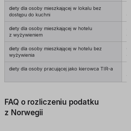
diety dla osoby mieszkającej w lokalu bez
40
dostępu do kuchni
dz
diety dla osoby mieszkającej w hotelu
54
z wyżywieniem
dz
diety dla osoby mieszkającej w hotelu bez
67
wyżywienia
dz
diety dla osoby pracującej jako kierowca TIR-a
40
dz
FAQ o rozliczeniu podatku
z Norwegii