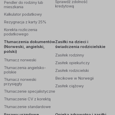
Sprawdź zdolność
Pendler do rodziny lub
kredytową
mieszkania
Kalkulator podatkowy
Rezygnacja z karty 25%
Korekta rozliczenia
podatkowego
Tłumaczenia dokumentów
Zasiłki na dzieci i
(Norweski, angielski,
świadczenia rodzicielskie
polski)
Zasiłek rodzinny
Tłumacz norweski
Zasiłek opiekuńczy
Tłumaczenia angielsko-
Zasiłek rodzicielski
polskie
Becikowe w Norwegii
Tłumacz norweski
przysięgły
Zasiłek ciążowy
Tłumaczenie specjalistyczne
Tłumaczenie CV z korektą
Tłumaczenie standardowe
Sprawy urzędowe
Opieka zdrowotna i zasiłki