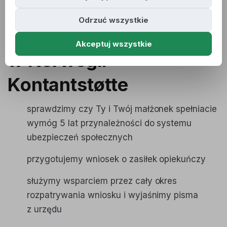
Odrzuć wszystkie
Zasiłek opiekuńczy
Akceptuj wszystkie
w Norwegii -
Kontantstøtte
sprawdzimy czy Ty i Twój małżonek spełniacie
wymóg 5 lat przynależności do systemu
ubezpieczeń społecznych
przygotujemy wniosek o zasiłek opiekuńczy
służymy wsparciem przez cały okres
rozpatrywania wniosku i wyjaśnimy pisma
z urzędu