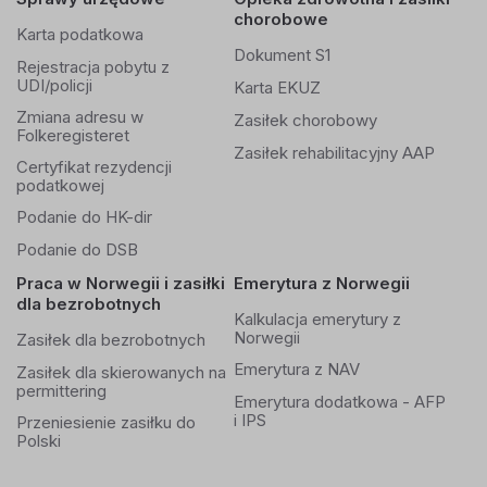
chorobowe
Karta podatkowa
Dokument S1
Rejestracja pobytu z
UDI/policji
Karta EKUZ
Zmiana adresu w
Zasiłek chorobowy
Folkeregisteret
Zasiłek rehabilitacyjny AAP
Certyfikat rezydencji
podatkowej
Podanie do HK-dir
Podanie do DSB
Praca w Norwegii i zasiłki
Emerytura z Norwegii
dla bezrobotnych
Kalkulacja emerytury z
Norwegii
Zasiłek dla bezrobotnych
Emerytura z NAV
Zasiłek dla skierowanych na
permittering
Emerytura dodatkowa - AFP
i IPS
Przeniesienie zasiłku do
Polski