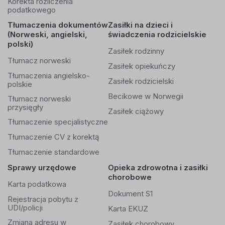
Korekta rozliczenia
podatkowego
Tłumaczenia dokumentów
Zasiłki na dzieci i
(Norweski, angielski,
świadczenia rodzicielskie
polski)
Zasiłek rodzinny
Tłumacz norweski
Zasiłek opiekuńczy
Tłumaczenia angielsko-
Zasiłek rodzicielski
polskie
Becikowe w Norwegii
Tłumacz norweski
przysięgły
Zasiłek ciążowy
Tłumaczenie specjalistyczne
Tłumaczenie CV z korektą
Tłumaczenie standardowe
Sprawy urzędowe
Opieka zdrowotna i zasiłki
chorobowe
Karta podatkowa
Dokument S1
Rejestracja pobytu z
UDI/policji
Karta EKUZ
Zmiana adresu w
Zasiłek chorobowy