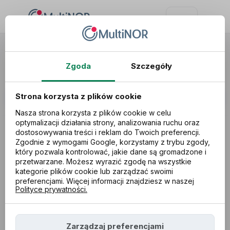
Poradnik dla Polaków w Norwegii
Zgoda
Szczegóły
Strona korzysta z plików cookie
Nasza strona korzysta z plików cookie w celu
optymalizacji działania strony, analizowania ruchu oraz
dostosowywania treści i reklam do Twoich preferencji.
Zgodnie z wymogami Google, korzystamy z trybu zgody,
Kategoria:
który pozwala kontrolować, jakie dane są gromadzone i
przetwarzane. Możesz wyrazić zgodę na wszystkie
kategorie plików cookie lub zarządzać swoimi
preferencjami. Więcej informacji znajdziesz w naszej
22.12.2025
Polityce prywatności.
Nie wydano Ci dokumentu S1? Wyjaśniamy,
dlaczego tak się stało
Zarządzaj preferencjami