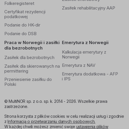
Folkeregisteret
Zasiłek rehabilitacyjny AAP
Certyfikat rezydencji
podatkowej
Podanie do HK-dir
Podanie do DSB
Praca w Norwegii i zasiłki
Emerytura z Norwegii
dla bezrobotnych
Kalkulacja emerytury z
Norwegii
Zasiłek dla bezrobotnych
Emerytura z NAV
Zasiłek dla skierowanych na
permittering
Emerytura dodatkowa - AFP
i IPS
Przeniesienie zasiłku do
Polski
© MultiNOR sp. z o.o. sp. k. 2014 - 2026. Wszelkie prawa
zastrzeżone.
Strona korzysta z plików cookies w celu realizacji usług i zgodnie
z
Informacją o przetwarzaniu danych osobowych.
W każdej chwili możesz zmienić swoje
ustawienia plików