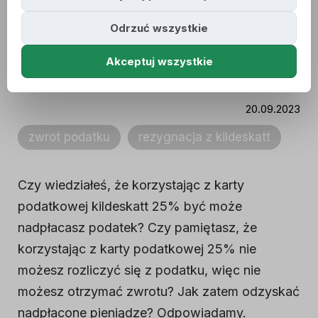
pieniądze, jeżeli
Odrzuć wszystkie
korzystałeś z karty
Akceptuj wszystkie
25%?
20.09.2023
zwrot podatku
rezygnacja z kildeskatt
Czy wiedziałeś, że korzystając z karty
podatkowej kildeskatt 25% być może
nadpłacasz podatek? Czy pamiętasz, że
korzystając z karty podatkowej 25% nie
możesz rozliczyć się z podatku, więc nie
możesz otrzymać zwrotu? Jak zatem odzyskać
nadpłacone pieniądze? Odpowiadamy.