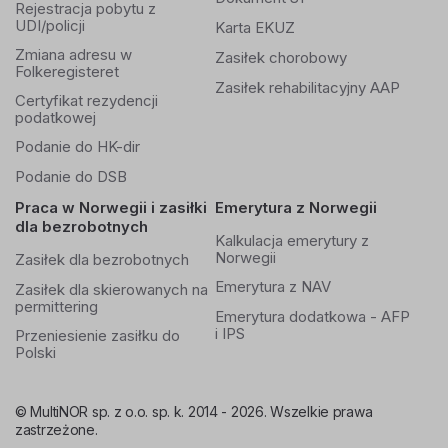
Rejestracja pobytu z
UDI/policji
Karta EKUZ
Zmiana adresu w
Zasiłek chorobowy
Folkeregisteret
Zasiłek rehabilitacyjny AAP
Certyfikat rezydencji
podatkowej
Podanie do HK-dir
Podanie do DSB
Praca w Norwegii i zasiłki
Emerytura z Norwegii
dla bezrobotnych
Kalkulacja emerytury z
Norwegii
Zasiłek dla bezrobotnych
Emerytura z NAV
Zasiłek dla skierowanych na
permittering
Emerytura dodatkowa - AFP
i IPS
Przeniesienie zasiłku do
Polski
© MultiNOR sp. z o.o. sp. k. 2014 - 2026. Wszelkie prawa
zastrzeżone.