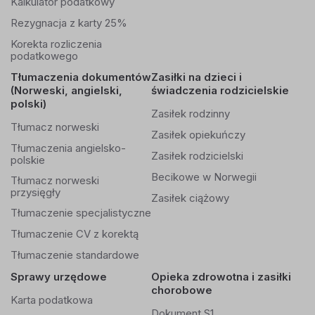
Kalkulator podatkowy
Rezygnacja z karty 25%
Korekta rozliczenia
podatkowego
Tłumaczenia dokumentów
Zasiłki na dzieci i
(Norweski, angielski,
świadczenia rodzicielskie
polski)
Zasiłek rodzinny
Tłumacz norweski
Zasiłek opiekuńczy
Tłumaczenia angielsko-
Zasiłek rodzicielski
polskie
Becikowe w Norwegii
Tłumacz norweski
przysięgły
Zasiłek ciążowy
Tłumaczenie specjalistyczne
Tłumaczenie CV z korektą
Tłumaczenie standardowe
Sprawy urzędowe
Opieka zdrowotna i zasiłki
chorobowe
Karta podatkowa
Dokument S1