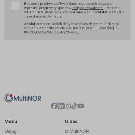
Będziemy przetwarzać Twoje dane na zasadach opisanych
w prosty i przejrzysty sposób w
Polityce Prywatności
. Przesłane
w formularzu dane będą przetwarzane w celu kontaktu w związku
przesłaną wiadomością.
Administratorem Twoich danych osobowych jest MultiNOR sp.
z o.o. sp. k. z siedzibą w Gdańsku (80-386) przy ul. Lęborskiej 3B,
KRS 0000546209, NIP: 584-273-49-23.
Menu
O nas
Usługi
O MultiNOR