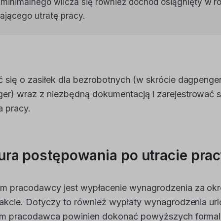
minimalnego wlicza się również dochód osiągnięty w r
ającego utratę pracy.
 się o zasiłek dla bezrobotnych (w skrócie dagpenge
r) wraz z niezbędną dokumentacją i zarejestrować si
 pracy.
ura postępowania po utracie prac
m pracodawcy jest wypłacenie wynagrodzenia za okre
rakcie. Dotyczy to również wypłaty wynagrodzenia ur
kim pracodawca powinien dokonać powyższych formaln