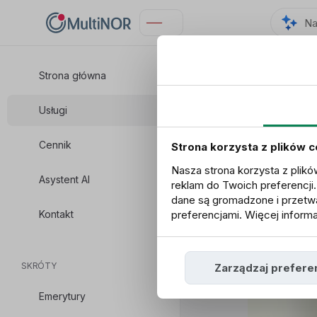
Strona główna
Usługi
Usługi
Cennik
Strona korzysta z plików 
Nasza strona korzysta z plikó
Asystent AI
reklam do Twoich preferencji
dane są gromadzone i przetwa
Kontakt
preferencjami. Więcej informa
SKRÓTY
Zarządzaj prefere
Emerytury