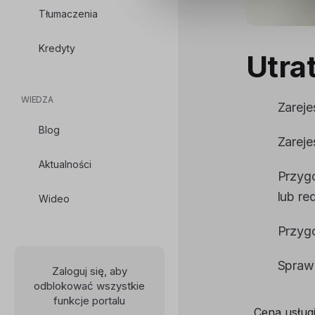
Tłumaczenia
Kredyty
Utra
WIEDZA
Zareje
Blog
Zareje
Aktualności
Przygo
lub re
Wideo
Przyg
Spraw
Zaloguj się, aby
odblokować wszystkie
funkcje portalu
Cena usług