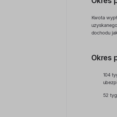
Okres p
Kwota wypła
uzyskanego 
dochodu jak
Okres 
104 t
ubezp
52 tyg