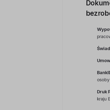
Dokume
bezrob
Wypow
praco
Świad
Umowa
BankI
osoby
Druk 
kraju 