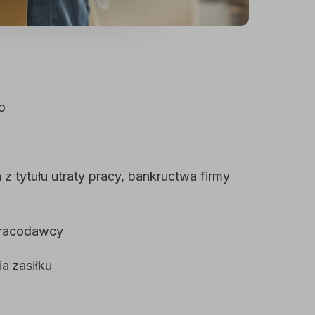
o
z tytułu utraty pracy, bankructwa firmy
pracodawcy
a zasiłku