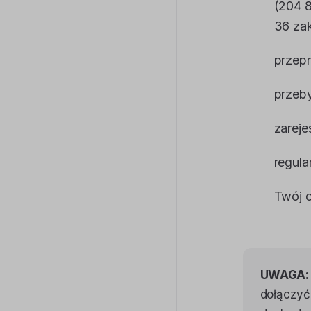
(204 8
36 za
przep
przeby
zareje
regula
Twój c
UWAGA:
dołączyć