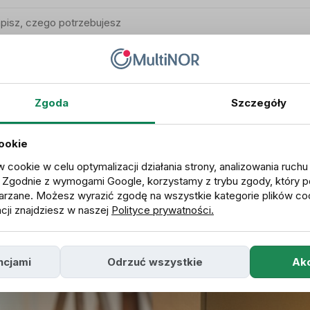
Praca w Norwegii i zasiłki dla bezrobotnych
Utrata pracy
Zgoda
Szczegóły
cookie
w cookie w celu optymalizacji działania strony, analizowania ruch
. Zgodnie z wymogami Google, korzystamy z trybu zgody, który p
rzane. Możesz wyrazić zgodę na wszystkie kategorie plików co
cji znajdziesz w naszej
Polityce prywatności.
ncjami
Odrzuć wszystkie
Akc