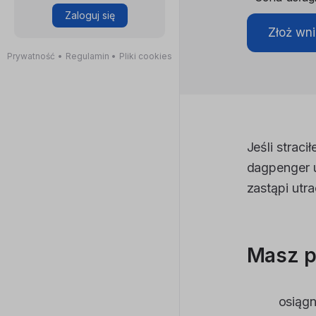
Zaloguj się
Złoż wn
Prywatność
•
Regulamin
•
Pliki cookies
Jeśli strac
dagpenger u
zastąpi utr
Masz pr
osiągn