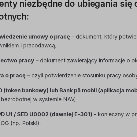
nty niezbędne do ubiegania się o
otnych:
iedzenie umowy o pracę
– dokument, który potwi
wnikiem i pracodawcą,
ectwo pracy
– dokument zawierający informacje o okre
 o pracę
– czyli potwierdzenie stosunku pracy osoby 
D (token bankowy) lub Bank på mobil (aplikacja mob
 bezrobotnej w systemie NAV,
PD U1 / SED U0002 (dawniej E-301)
- konieczny w p
EOG (np. Polski).