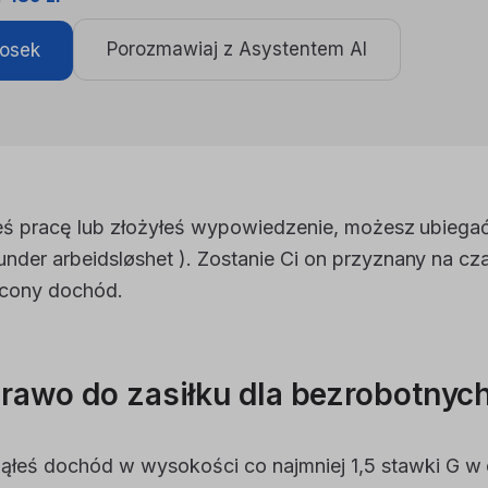
Porozmawiaj z Asystentem AI
iosek
iłeś pracę lub złożyłeś wypowiedzenie, możesz ubiegać
nder arbeidsløshet ). Zostanie Ci on przyznany na c
acony dochód.
awo do zasiłku dla bezrobotnych 
ąłeś dochód w wysokości co najmniej 1,5 stawki G w