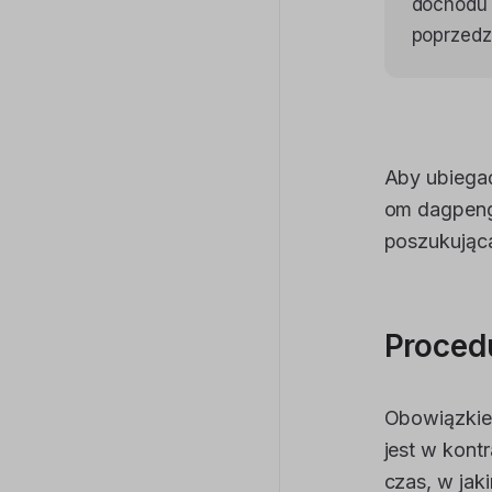
dochodu 
poprzedz
Aby ubiegać
om dagpenge
poszukująca
Proced
Obowiązkie
jest w kont
czas, w ja