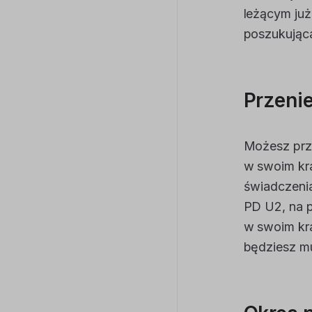
leżącym już
poszukująca
Przenie
Możesz prze
w swoim kra
świadczeni
PD U2, na p
w swoim kra
będziesz mu