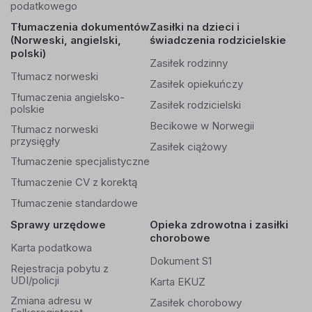
podatkowego
Tłumaczenia dokumentów
Zasiłki na dzieci i
(Norweski, angielski,
świadczenia rodzicielskie
polski)
Zasiłek rodzinny
Tłumacz norweski
Zasiłek opiekuńczy
Tłumaczenia angielsko-
Zasiłek rodzicielski
polskie
Becikowe w Norwegii
Tłumacz norweski
przysięgły
Zasiłek ciążowy
Tłumaczenie specjalistyczne
Tłumaczenie CV z korektą
Tłumaczenie standardowe
Sprawy urzędowe
Opieka zdrowotna i zasiłki
chorobowe
Karta podatkowa
Dokument S1
Rejestracja pobytu z
UDI/policji
Karta EKUZ
Zmiana adresu w
Zasiłek chorobowy