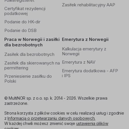
Folkeregisteret
Zasiłek rehabilitacyjny AAP
Certyfikat rezydencji
podatkowej
Podanie do HK-dir
Podanie do DSB
Praca w Norwegii i zasiłki
Emerytura z Norwegii
dla bezrobotnych
Kalkulacja emerytury z
Norwegii
Zasiłek dla bezrobotnych
Emerytura z NAV
Zasiłek dla skierowanych na
permittering
Emerytura dodatkowa - AFP
i IPS
Przeniesienie zasiłku do
Polski
© MultiNOR sp. z o.o. sp. k. 2014 - 2026. Wszelkie prawa
zastrzeżone.
Strona korzysta z plików cookies w celu realizacji usług i zgodnie
z
Informacją o przetwarzaniu danych osobowych.
W każdej chwili możesz zmienić swoje
ustawienia plików
cookies
.