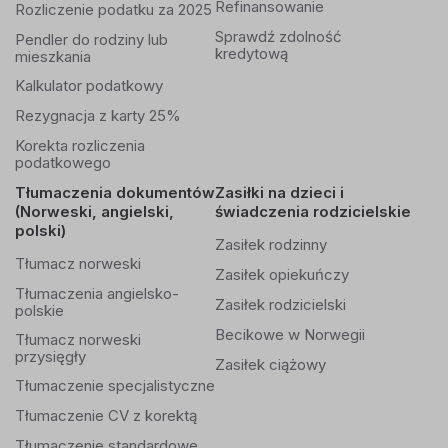
Refinansowanie
Rozliczenie podatku za 2025
Sprawdź zdolność
Pendler do rodziny lub
kredytową
mieszkania
Kalkulator podatkowy
Rezygnacja z karty 25%
Korekta rozliczenia
podatkowego
Tłumaczenia dokumentów
Zasiłki na dzieci i
(Norweski, angielski,
świadczenia rodzicielskie
polski)
Zasiłek rodzinny
Tłumacz norweski
Zasiłek opiekuńczy
Tłumaczenia angielsko-
Zasiłek rodzicielski
polskie
Becikowe w Norwegii
Tłumacz norweski
przysięgły
Zasiłek ciążowy
Tłumaczenie specjalistyczne
Tłumaczenie CV z korektą
Tłumaczenie standardowe