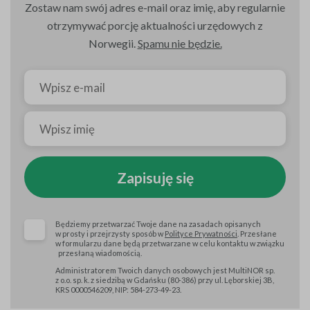
Zostaw nam swój adres e-mail oraz imię, aby regularnie
otrzymywać porcję aktualności urzędowych z
Norwegii.
Spamu nie będzie.
Zapisuję się
Będziemy przetwarzać Twoje dane na zasadach opisanych
w prosty i przejrzysty sposób w
Polityce Prywatności
. Przesłane
w formularzu dane będą przetwarzane w celu kontaktu w związku
przesłaną wiadomością.
Administratorem Twoich danych osobowych jest MultiNOR sp.
z o.o. sp. k. z siedzibą w Gdańsku (80-386) przy ul. Lęborskiej 3B,
KRS 0000546209, NIP: 584-273-49-23.