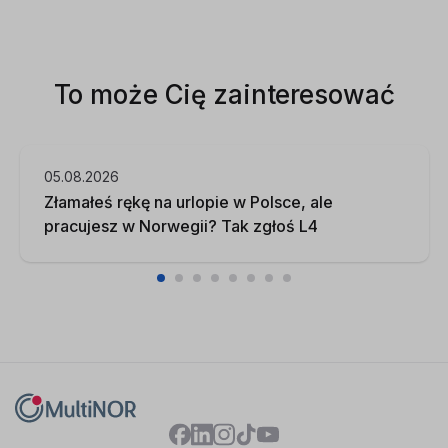
To może Cię zainteresować
05.08.2026
Złamałeś rękę na urlopie w Polsce, ale
pracujesz w Norwegii? Tak zgłoś L4
1
2
3
4
5
6
7
8