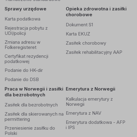
Sprawy urzędowe
Opieka zdrowotna i zasiłki
chorobowe
Karta podatkowa
Dokument S1
Rejestracja pobytu z
UDI/policji
Karta EKUZ
Zmiana adresu w
Zasiłek chorobowy
Folkeregisteret
Zasiłek rehabilitacyjny AAP
Certyfikat rezydencji
podatkowej
Podanie do HK-dir
Podanie do DSB
Praca w Norwegii i zasiłki
Emerytura z Norwegii
dla bezrobotnych
Kalkulacja emerytury z
Norwegii
Zasiłek dla bezrobotnych
Emerytura z NAV
Zasiłek dla skierowanych na
permittering
Emerytura dodatkowa - AFP
i IPS
Przeniesienie zasiłku do
Polski