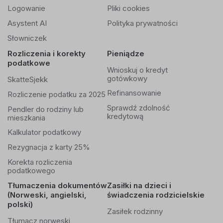
Logowanie
Pliki cookies
Asystent AI
Polityka prywatności
Słowniczek
Rozliczenia i korekty
Pieniądze
podatkowe
Wnioskuj o kredyt
gotówkowy
SkatteSjekk
Refinansowanie
Rozliczenie podatku za 2025
Sprawdź zdolność
Pendler do rodziny lub
kredytową
mieszkania
Kalkulator podatkowy
Rezygnacja z karty 25%
Korekta rozliczenia
podatkowego
Tłumaczenia dokumentów
Zasiłki na dzieci i
(Norweski, angielski,
świadczenia rodzicielskie
polski)
Zasiłek rodzinny
Tłumacz norweski