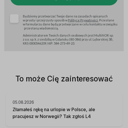
Będziemy przetwarzać Twoje dane na zasadach opisanych
w prosty i przejrzysty sposób w
Polityce Prywatności
. Przesłane
w formularzu dane będą przetwarzane w celu kontaktu w związku
przesłaną wiadomością.
Administratorem Twoich danych osobowych jest MultiNOR sp.
z o.o. sp. k. z siedzibą w Gdańsku (80-386) przy ul. Lęborskiej 3B,
KRS 0000546209, NIP: 584-273-49-23.
To może Cię zainteresować
05.08.2026
Złamałeś rękę na urlopie w Polsce, ale
pracujesz w Norwegii? Tak zgłoś L4