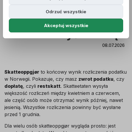
Norwegii: dostałeś
Odrzuć wszystkie
dopłatę? Sprawdź, czy
Akceptuj wszystkie
możesz złożyć korektę
08.07.2026
Skatteoppgjør
to końcowy wynik rozliczenia podatku
w Norwegii. Pokazuje, czy masz
zwrot podatku
, czy
dopłatę
, czyli
restskatt
. Skatteetaten wysyła
większość rozliczeń między kwietniem a czerwcem,
ale część osób może otrzymać wynik później, nawet
jesienią. Wszystkie rozliczenia powinny być wysłane
przed 1 grudnia.
Dla wielu osób skatteoppgjør wygląda prosto: jest