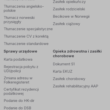
Zasiłek opiekuńczy
Tłumaczenia angielsko-
Zasiłek rodzicielski
polskie
Becikowe w Norwegii
Tłumacz norweski
przysięgły
Zasiłek ciążowy
Tłumaczenie specjalistyczne
Tłumaczenie CV z korektą
Tłumaczenie standardowe
Sprawy urzędowe
Opieka zdrowotna i zasiłki
chorobowe
Karta podatkowa
Dokument S1
Rejestracja pobytu z
UDI/policji
Karta EKUZ
Zmiana adresu w
Zasiłek chorobowy
Folkeregisteret
Zasiłek rehabilitacyjny AAP
Certyfikat rezydencji
podatkowej
Podanie do HK-dir
Podanie do DSB