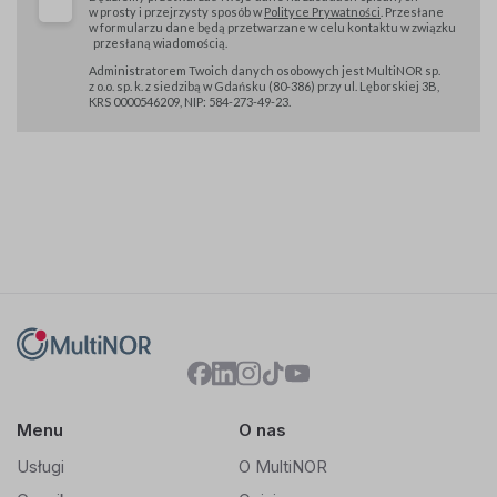
w prosty i przejrzysty sposób w
Polityce Prywatności
. Przesłane
w formularzu dane będą przetwarzane w celu kontaktu w związku
przesłaną wiadomością.
Administratorem Twoich danych osobowych jest MultiNOR sp.
z o.o. sp. k. z siedzibą w Gdańsku (80-386) przy ul. Lęborskiej 3B,
KRS 0000546209, NIP: 584-273-49-23.
Menu
O nas
Usługi
O MultiNOR