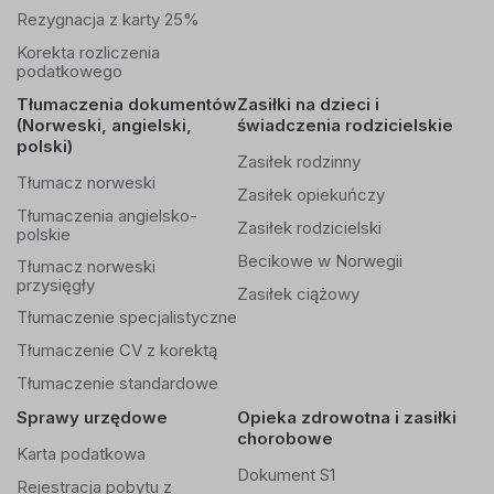
Rezygnacja z karty 25%
Korekta rozliczenia
podatkowego
Tłumaczenia dokumentów
Zasiłki na dzieci i
(Norweski, angielski,
świadczenia rodzicielskie
polski)
Zasiłek rodzinny
Tłumacz norweski
Zasiłek opiekuńczy
Tłumaczenia angielsko-
Zasiłek rodzicielski
polskie
Becikowe w Norwegii
Tłumacz norweski
przysięgły
Zasiłek ciążowy
Tłumaczenie specjalistyczne
Tłumaczenie CV z korektą
Tłumaczenie standardowe
Sprawy urzędowe
Opieka zdrowotna i zasiłki
chorobowe
Karta podatkowa
Dokument S1
Rejestracja pobytu z