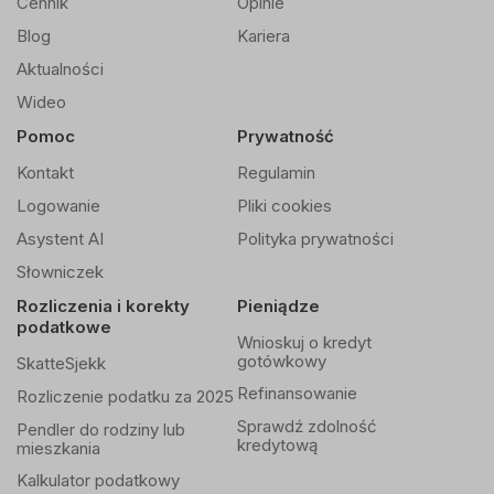
Cennik
Opinie
Blog
Kariera
Aktualności
Wideo
Pomoc
Prywatność
Kontakt
Regulamin
Logowanie
Pliki cookies
Asystent AI
Polityka prywatności
Słowniczek
Rozliczenia i korekty
Pieniądze
podatkowe
Wnioskuj o kredyt
gotówkowy
SkatteSjekk
Refinansowanie
Rozliczenie podatku za 2025
Sprawdź zdolność
Pendler do rodziny lub
kredytową
mieszkania
Kalkulator podatkowy