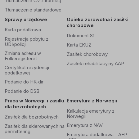
Tłumaczenie CV z korektą
Tłumaczenie standardowe
Sprawy urzędowe
Opieka zdrowotna i zasiłki
chorobowe
Karta podatkowa
Dokument S1
Rejestracja pobytu z
UDI/policji
Karta EKUZ
Zmiana adresu w
Zasiłek chorobowy
Folkeregisteret
Zasiłek rehabilitacyjny AAP
Certyfikat rezydencji
podatkowej
Podanie do HK-dir
Podanie do DSB
Praca w Norwegii i zasiłki
Emerytura z Norwegii
dla bezrobotnych
Kalkulacja emerytury z
Norwegii
Zasiłek dla bezrobotnych
Emerytura z NAV
Zasiłek dla skierowanych na
permittering
Emerytura dodatkowa - AFP