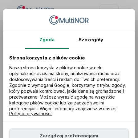
Poradnik dla Polaków w Norwegii
Zgoda
Szczegóły
Strona korzysta z plików cookie
Nasza strona korzysta z plików cookie w celu
optymalizacji działania strony, analizowania ruchu oraz
dostosowywania treści i reklam do Twoich preferencji.
Zgodnie z wymogami Google, korzystamy z trybu zgody,
Kategoria:
który pozwala kontrolować, jakie dane są gromadzone i
przetwarzane. Możesz wyrazić zgodę na wszystkie
kategorie plików cookie lub zarządzać swoimi
preferencjami. Więcej informacji znajdziesz w naszej
07.09.2022
Polityce prywatności.
Znów ten czek zamiast przelewu na konto?
Podpowiadamy, co zrobić
Zarządzaj preferencjami