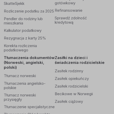
gotówkowy
SkatteSjekk
Refinansowanie
Rozliczenie podatku za 2025
Sprawdź zdolność
Pendler do rodziny lub
kredytową
mieszkania
Kalkulator podatkowy
Rezygnacja z karty 25%
Korekta rozliczenia
podatkowego
Tłumaczenia dokumentów
Zasiłki na dzieci i
(Norweski, angielski,
świadczenia rodzicielskie
polski)
Zasiłek rodzinny
Tłumacz norweski
Zasiłek opiekuńczy
Tłumaczenia angielsko-
Zasiłek rodzicielski
polskie
Becikowe w Norwegii
Tłumacz norweski
przysięgły
Zasiłek ciążowy
Tłumaczenie specjalistyczne