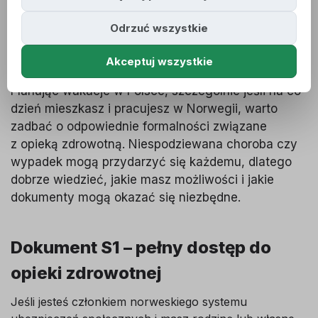
zdrowotne podczas
Odrzuć wszystkie
wakacji w Polsce?
Akceptuj wszystkie
15.07.2025
Planując wakacje w Polsce, szczególnie jeśli na co
dzień mieszkasz i pracujesz w Norwegii, warto
zadbać o odpowiednie formalności związane
z opieką zdrowotną. Niespodziewana choroba czy
wypadek mogą przydarzyć się każdemu, dlatego
dobrze wiedzieć, jakie masz możliwości i jakie
dokumenty mogą okazać się niezbędne.
Dokument S1 – pełny dostęp do
opieki zdrowotnej
Jeśli jesteś członkiem norweskiego systemu