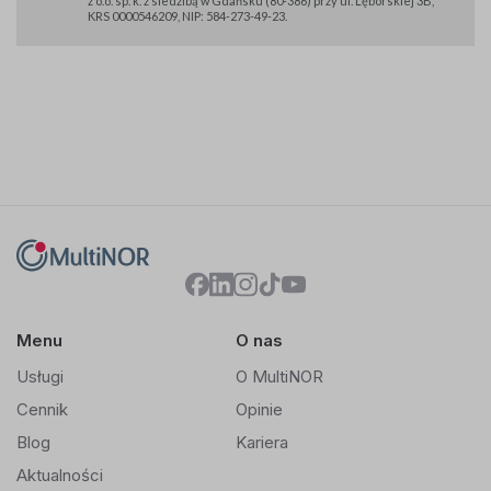
z o.o. sp. k. z siedzibą w Gdańsku (80-386) przy ul. Lęborskiej 3B,
KRS 0000546209, NIP: 584-273-49-23.
Menu
O nas
Usługi
O MultiNOR
Cennik
Opinie
Blog
Kariera
Aktualności