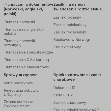
Tłumaczenia dokumentów
Zasiłki na dzieci i
(Norweski, angielski,
świadczenia rodzicielskie
polski)
Zasiłek rodzinny
Tłumacz norweski
Zasiłek opiekuńczy
Tłumaczenia angielsko-
Zasiłek rodzicielski
polskie
Becikowe w Norwegii
Tłumacz norweski
przysięgły
Zasiłek ciążowy
Tłumaczenie specjalistyczne
Tłumaczenie CV z korektą
Tłumaczenie standardowe
Sprawy urzędowe
Opieka zdrowotna i zasiłki
chorobowe
Karta podatkowa
Dokument S1
Rejestracja pobytu z
UDI/policji
Karta EKUZ
Zmiana adresu w
Zasiłek chorobowy
Folkeregisteret
Zasiłek rehabilitacyjny AAP