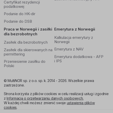
Certyfikat rezydencji
podatkowej
Podanie do HK-dir
Podanie do DSB
Praca w Norwegii i zasiłki
Emerytura z Norwegii
dla bezrobotnych
Kalkulacja emerytury z
Norwegii
Zasiłek dla bezrobotnych
Emerytura z NAV
Zasiłek dla skierowanych na
permittering
Emerytura dodatkowa - AFP
i IPS
Przeniesienie zasiłku do
Polski
© MultiNOR sp. z o.o. sp. k. 2014 - 2026. Wszelkie prawa
zastrzeżone.
Strona korzysta z plików cookies w celu realizacji usług i zgodnie
z
Informacją o przetwarzaniu danych osobowych.
W każdej chwili możesz zmienić swoje
ustawienia plików
cookies
.