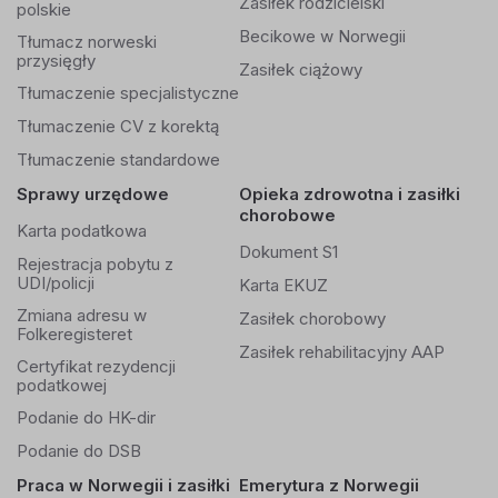
Zasiłek rodzicielski
polskie
Becikowe w Norwegii
Tłumacz norweski
przysięgły
Zasiłek ciążowy
Tłumaczenie specjalistyczne
Tłumaczenie CV z korektą
Tłumaczenie standardowe
Sprawy urzędowe
Opieka zdrowotna i zasiłki
chorobowe
Karta podatkowa
Dokument S1
Rejestracja pobytu z
UDI/policji
Karta EKUZ
Zmiana adresu w
Zasiłek chorobowy
Folkeregisteret
Zasiłek rehabilitacyjny AAP
Certyfikat rezydencji
podatkowej
Podanie do HK-dir
Podanie do DSB
Praca w Norwegii i zasiłki
Emerytura z Norwegii