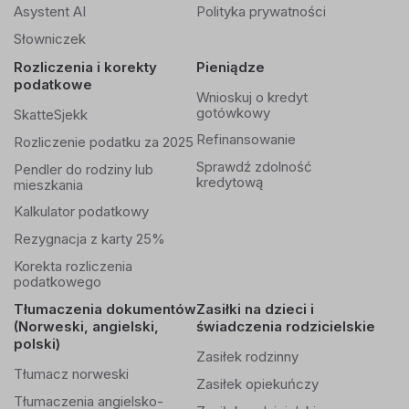
Asystent AI
Polityka prywatności
Słowniczek
Rozliczenia i korekty
Pieniądze
podatkowe
Wnioskuj o kredyt
gotówkowy
SkatteSjekk
Refinansowanie
Rozliczenie podatku za 2025
Sprawdź zdolność
Pendler do rodziny lub
kredytową
mieszkania
Kalkulator podatkowy
Rezygnacja z karty 25%
Korekta rozliczenia
podatkowego
Tłumaczenia dokumentów
Zasiłki na dzieci i
(Norweski, angielski,
świadczenia rodzicielskie
polski)
Zasiłek rodzinny
Tłumacz norweski
Zasiłek opiekuńczy
Tłumaczenia angielsko-