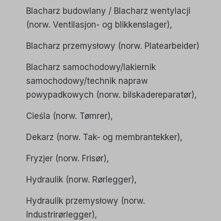
Blacharz budowlany / Blacharz wentylacji
(norw. Ventilasjon- og blikkenslager),
Blacharz przemysłowy
(norw. Platearbeider)
Blacharz samochodowy/lakiernik
samochodowy/technik napraw
powypadkowych
(norw. bilskadereparatør),
Cieśla
(norw. Tømrer),
Dekarz
(norw. Tak- og membrantekker),
Fryzjer
(norw. Frisør),
Hydraulik
(norw. Rørlegger),
Hydraulik przemysłowy
(norw.
Industrirørlegger),