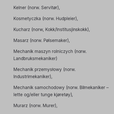
Kelner
(norw. Servitør),
Kosmetyczka
(norw. Hudpleier),
Kucharz
(norw, Kokk/Institusjinskokk),
Masarz
(norw. Pølsemaker),
Mechanik maszyn rolniczych
(norw.
Landbruksmekaniker)
Mechanik przemysłowy
(norw.
Industrimekaniker),
Mechanik samochodowy
(norw. Bilmekaniker –
lette og/eller tunge kjøretøy),
Murarz
(norw. Murer),