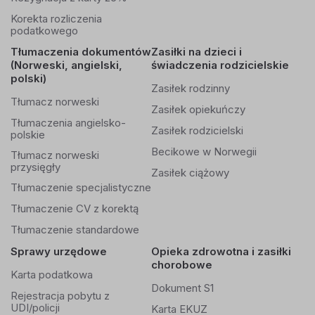
Korekta rozliczenia
podatkowego
Tłumaczenia dokumentów
Zasiłki na dzieci i
(Norweski, angielski,
świadczenia rodzicielskie
polski)
Zasiłek rodzinny
Tłumacz norweski
Zasiłek opiekuńczy
Tłumaczenia angielsko-
Zasiłek rodzicielski
polskie
Becikowe w Norwegii
Tłumacz norweski
przysięgły
Zasiłek ciążowy
Tłumaczenie specjalistyczne
Tłumaczenie CV z korektą
Tłumaczenie standardowe
Sprawy urzędowe
Opieka zdrowotna i zasiłki
chorobowe
Karta podatkowa
Dokument S1
Rejestracja pobytu z
UDI/policji
Karta EKUZ