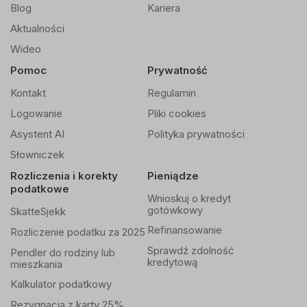
Blog
Kariera
Aktualności
Wideo
Pomoc
Prywatność
Kontakt
Regulamin
Logowanie
Pliki cookies
Asystent AI
Polityka prywatności
Słowniczek
Rozliczenia i korekty
Pieniądze
podatkowe
Wnioskuj o kredyt
gotówkowy
SkatteSjekk
Refinansowanie
Rozliczenie podatku za 2025
Sprawdź zdolność
Pendler do rodziny lub
kredytową
mieszkania
Kalkulator podatkowy
Rezygnacja z karty 25%