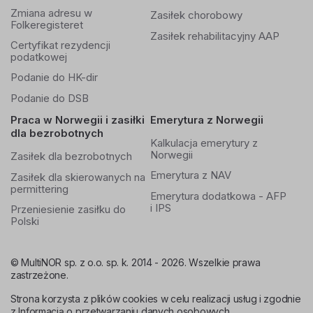
Zmiana adresu w
Zasiłek chorobowy
Folkeregisteret
Zasiłek rehabilitacyjny AAP
Certyfikat rezydencji
podatkowej
Podanie do HK-dir
Podanie do DSB
Praca w Norwegii i zasiłki
Emerytura z Norwegii
dla bezrobotnych
Kalkulacja emerytury z
Norwegii
Zasiłek dla bezrobotnych
Emerytura z NAV
Zasiłek dla skierowanych na
permittering
Emerytura dodatkowa - AFP
i IPS
Przeniesienie zasiłku do
Polski
© MultiNOR sp. z o.o. sp. k. 2014 - 2026. Wszelkie prawa
zastrzeżone.
Strona korzysta z plików cookies w celu realizacji usług i zgodnie
z
Informacją o przetwarzaniu danych osobowych.