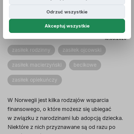
Sprawdź, jakie zasiłki
Odrzuć wszystkie
ci przysługują
Akceptuj wszystkie
10.05.2020
zasiłek rodzinny
zasiłek ojcowski
zasiłek macierzyński
becikowe
zasiłek opiekuńczy
W Norwegii jest kilka rodzajów wsparcia
finansowego, o które możesz się ubiegać
w związku z narodzinami lub adopcją dziecka.
Niektóre z nich przyznawane są od razu po