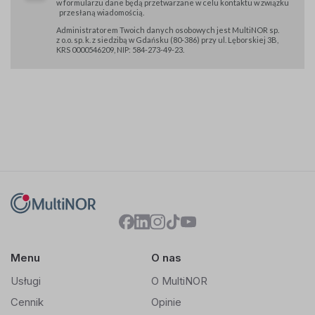
w formularzu dane będą przetwarzane w celu kontaktu w związku
przesłaną wiadomością.
Administratorem Twoich danych osobowych jest MultiNOR sp.
z o.o. sp. k. z siedzibą w Gdańsku (80-386) przy ul. Lęborskiej 3B,
KRS 0000546209, NIP: 584-273-49-23.
Menu
O nas
Usługi
O MultiNOR
Cennik
Opinie