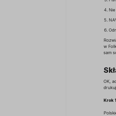
Nie
NAV
Odm
Rozwią
w Folk
sam so
Skł
OK, a
drukuj
Krok 
Polski