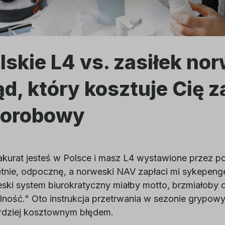
lskie L4 vs. zasiłek no
ąd, który kosztuje Cię z
orobowy
 akurat jesteś w Polsce i masz L4 wystawione przez po
tnie, odpocznę, a norweski NAV zapłaci mi sykepenger
ski system biurokratyczny miałby motto, brzmiałoby 
lność." Oto instrukcja przetrwania w sezonie grypowy
rdziej kosztownym błędem.