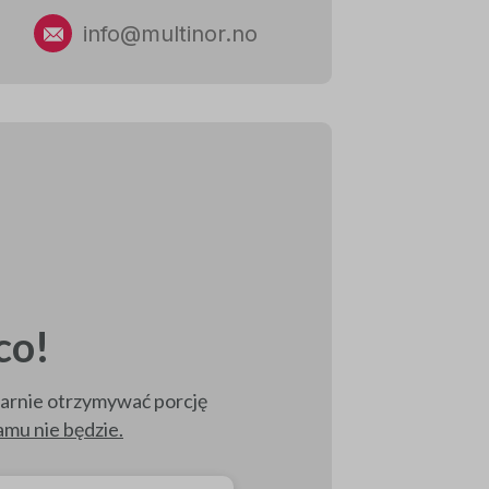
info@multinor.no
co!
larnie otrzymywać porcję
amu nie będzie.