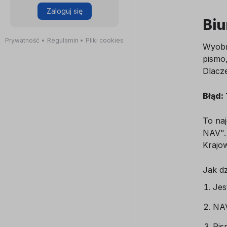
Zaloguj się
Biu
Prywatność
•
Regulamin
•
Pliki cookies
Wyobra
pismo,
Dlacz
Błąd:
To naj
NAV".
Krajo
Jak dz
Jes
NAV
Pis