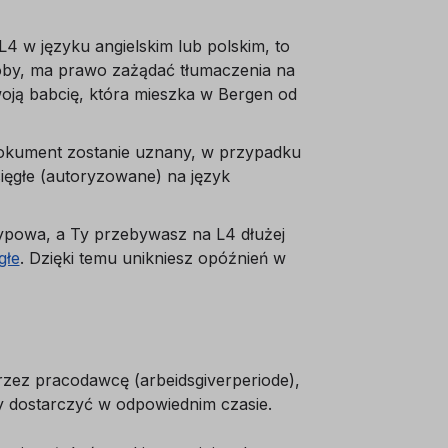
4 w języku angielskim lub polskim, to
roby, ma prawo zażądać tłumaczenia na
oją babcię, która mieszka w Bergen od
dokument zostanie uznany, w przypadku
ięgłe (autoryzowane) na język
etypowa, a Ty przebywasz na L4 dłużej
głe
. Dzięki temu unikniesz opóźnień w
rzez pracodawcę (arbeidsgiverperiode),
y dostarczyć w odpowiednim czasie.