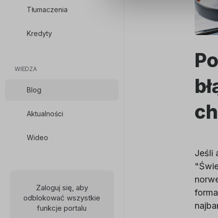
Tłumaczenia
Kredyty
Po
WIEDZA
bł
Blog
ch
Aktualności
Wideo
Jeśli
"Świe
norwe
Zaloguj się, aby
forma
odblokować wszystkie
najba
funkcje portalu