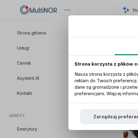
Strona główna
Usługi
Cennik
Strona korzysta z plików 
Nasza strona korzysta z plikó
Asystent AI
reklam do Twoich preferencji
dane są gromadzone i przetwa
Kontakt
preferencjami. Więcej informa
SKRÓTY
Zarządzaj prefere
Emerytury