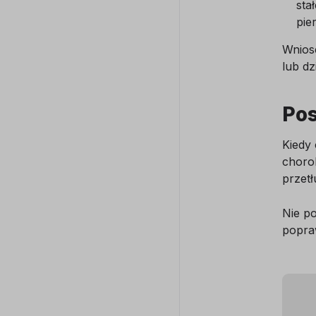
sta
pie
Wniose
lub dz
Pos
Kiedy 
choro
przet
Nie po
popra