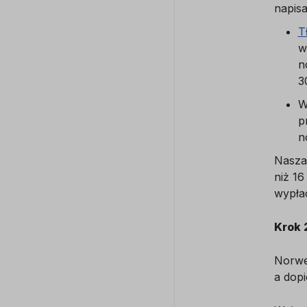
napisa
T
w
n
30
W
p
n
Nasza 
niż 16
wypłac
Krok 
Norwes
a dop