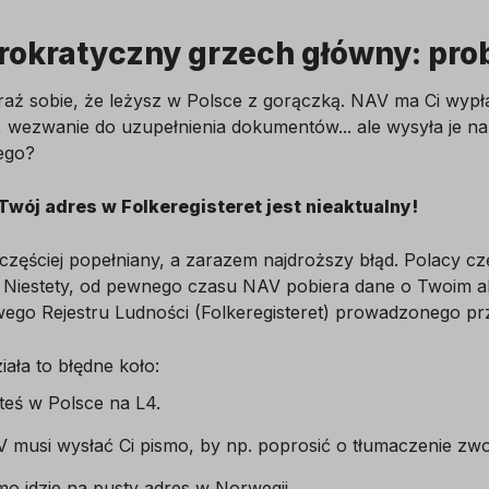
rokratyczny grzech główny: pro
ź sobie, że leżysz w Polsce z gorączką. NAV ma Ci wypłaci
 wezwanie do uzupełnienia dokumentów... ale wysyła je na
ego?
 Twój adres w Folkeregisteret jest nieaktualny!
częściej popełniany, a zarazem najdroższy błąd. Polacy c
 Niestety, od pewnego czasu NAV pobiera dane o Twoim ak
wego Rejestru Ludności (Folkeregisteret) prowadzonego pr
iała to błędne koło:
teś w Polsce na L4.
 musi wysłać Ci pismo, by np. poprosić o tłumaczenie zwol
mo idzie na pusty adres w Norwegii.