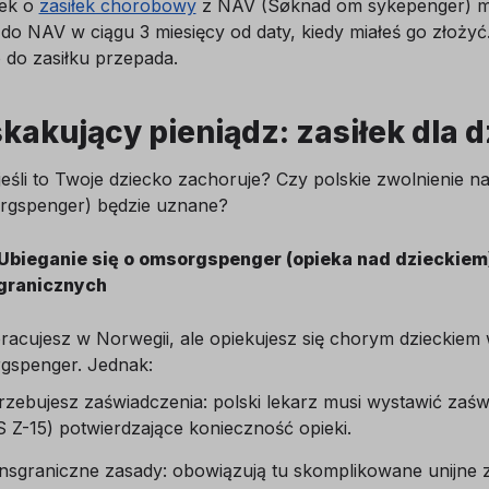
ek o
zasiłek chorobowy
z NAV (Søknad om sykepenger) mus
 do NAV w ciągu 3 miesięcy od daty, kiedy miałeś go złożyć.
 do zasiłku przepada.
kakujący pieniądz: zasiłek dla 
jeśli to Twoje dziecko zachoruje? Czy polskie zwolnienie n
rgspenger) będzie uznane?
 Ubieganie się o omsorgspenger (opieka nad dzieckiem
granicznych
pracujesz w Norwegii, ale opiekujesz się chorym dzieckie
gspenger. Jednak:
rzebujesz zaświadczenia: polski lekarz musi wystawić zaśw
 Z-15) potwierdzające konieczność opieki.
nsgraniczne zasady: obowiązują tu skomplikowane unijne z