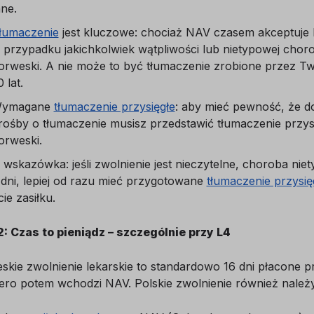
ne.
łumaczenie
jest kluczowe: chociaż NAV czasem akceptuje L
 przypadku jakichkolwiek wątpliwości lub nietypowej cho
orweski. A nie może to być tłumaczenie zrobione przez Tw
 lat.
ymagane
tłumaczenie przysięgłe
: aby mieć pewność, że 
rośby o tłumaczenie musisz przedstawić tłumaczenie przys
orweski.
wskazówka: jeśli zwolnienie jest nieczytelne, choroba ni
 dni, lepiej od razu mieć przygotowane
tłumaczenie przysię
ie zasiłku.
2: Czas to pieniądz – szczególnie przy L4
kie zwolnienie lekarskie to standardowo 16 dni płacone p
iero potem wchodzi NAV. Polskie zwolnienie również należ