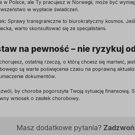
łe w Polsce, ale Ty pracujesz w Norwegii, może być wymaga
rwszeństwo w wypłacie świadczeń.
k: Sprawy transgraniczne to biurokratyczny kosmos. Jeśli
iecka, warto skonsultować się ze specjalistami.
taw na pewność – nie ryzykuj o
chorujesz, ostatnią rzeczą, o którą chcesz się martwić, jes
bowego są warte poświęcenia czasu na poprawną aktualiza
łumaczenie dokumentów.
zwól, by choroba pogorszyła Twoją sytuację finansową. Sko
wny wniosek o zasiłek chorobowy.
Masz dodatkowe pytania?
Zadzwoń 