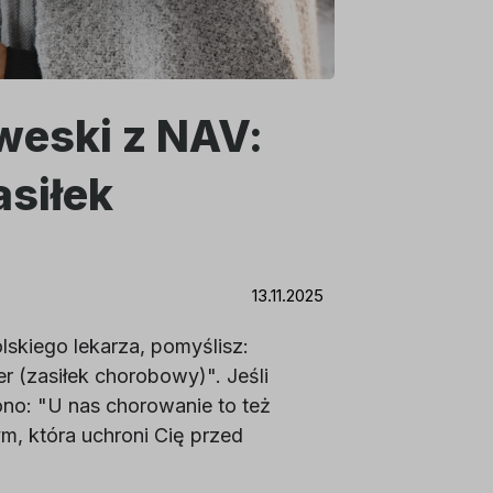
rweski z NAV:
asiłek
13.11.2025
lskiego lekarza, pomyślisz:
 (zasiłek chorobowy)". Jeśli
ono: "U nas chorowanie to też
m, która uchroni Cię przed