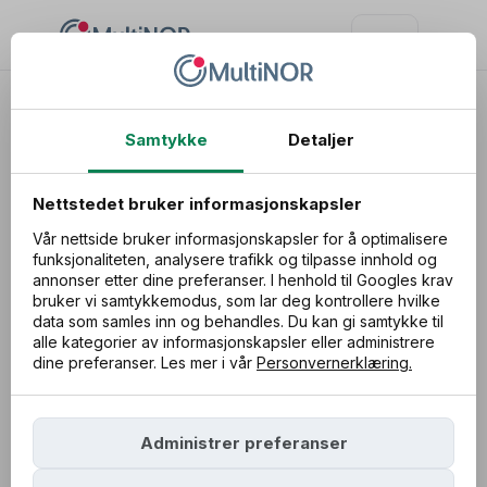
MultiNOR vurderinger
Samtykke
Detaljer
Se hvordan kundene våre vurderer oss på
Nettstedet bruker informasjonskapsler
Trustpilot
Vår nettside bruker informasjonskapsler for å optimalisere
funksjonaliteten, analysere trafikk og tilpasse innhold og
annonser etter dine preferanser. I henhold til Googles krav
Vi gir hver kunde en individuell oppfølging og tilbyr
bruker vi samtykkemodus, som lar deg kontrollere hvilke
full service fra start til slutt. Hver kunde får en
data som samles inn og behandles. Du kan gi samtykke til
alle kategorier av informasjonskapsler eller administrere
dedikert rådgiver som sørger for at dokumentene er
dine preferanser. Les mer i vår
Personvernerklæring.
korrekte og at saken behandles så raskt som mulig.
Se vurderingene av Multinor fra kundene våre på
Trustpilot nedenfor.
Administrer preferanser