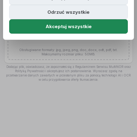
Dodaj
Odrzuć wszystkie
Akceptuj wszystkie
Obsługiwane formaty: jpg, jpeg, png, doc, docx, odt, pdf, txt.
Maksymalny rozmiar pliku: 50MB.
Dodając plik, oświadczasz, że zapoznałeś się z Regulaminem Serwisu MultiNOR oraz
Polityką Prywatności i akceptujesz ich postanowienia. Wyrażasz zgodę na
przetwarzanie danych zawartych w przesłanym pliku za pomocą technologii AI i OCR
w celu przygotowania oferty tłumaczenia.