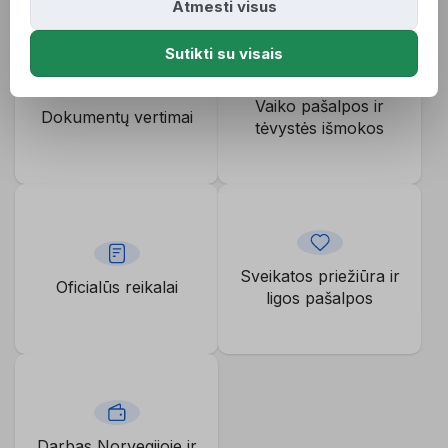
Atmesti visus
Sutikti su visais
Vaiko pašalpos ir
Dokumentų vertimai
tėvystės išmokos
Sveikatos priežiūra ir
Oficialūs reikalai
ligos pašalpos
Darbas Norvegijoje ir