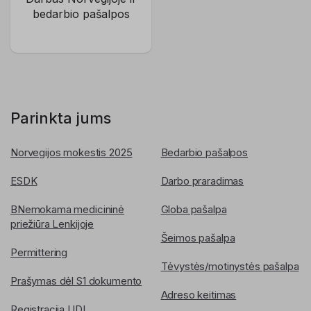
bedarbio pašalpos
Parinkta jums
Norvegijos mokestis 2025
Bedarbio pašalpos
ESDK
Darbo praradimas
BNemokama medicininė
Globa pašalpa
priežiūra Lenkijoje
Šeimos pašalpa
Permittering
Tėvystės/motinystės pašalpa
Prašymas dėl S1 dokumento
Adreso keitimas
Registracija UDI