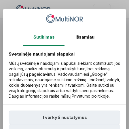
Paslaugos
Sutikimas
Išsamiau
Paslaugos Norvegijoje
Svetainėje naudojami slapukai
Mūsų svetainėje naudojami slapukai siekiant optimizuoti jos
veikimą, analizuoti srautą ir pritaikyti turinį bei reklamą
pagal jūsų pageidavimus. Vadovaudamiesi „Google“
reikalavimais, naudojame sutikimo režimą, leidžiantį valdyti,
kokie duomenys yra renkami ir tvarkomi. Galite sutikti su
visų kategorijų slapukais arba valdyti savo pasirinkimus.
Daugiau informacijos rasite mūsų
Privatumo politikoje.
Mokesčiai
Finansai
Tvarkyti nustatymus