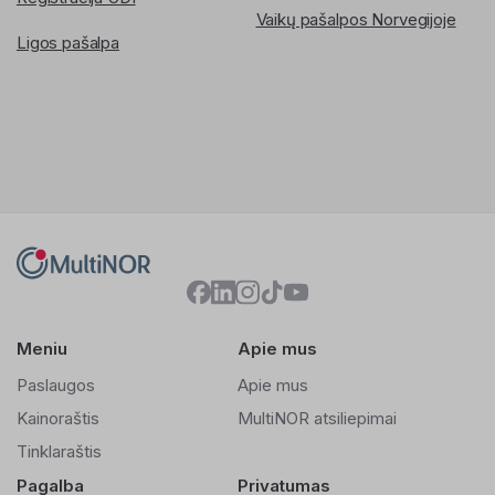
Vaikų pašalpos Norvegijoje
Ligos pašalpa
Meniu
Apie mus
Paslaugos
Apie mus
Kainoraštis
MultiNOR atsiliepimai
Tinklaraštis
Pagalba
Privatumas